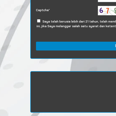
Captcha*
Saya telah berusia lebih dari 21 tahun, telah m
ini, jika Saya melanggar salah satu syarat dan ket