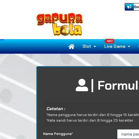
Be
Slot
Live Game
| Formul
Catatan :
*Nama pengguna harus terdiri dari 6 hingga 15 karak
*Kata sandi harus terdiri dari 8 hingga 25 karakter.
Nama Pengguna*