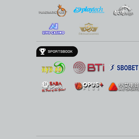
SPORTSBOOK