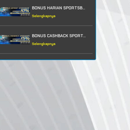
BONUS HARIAN SPORTSB...
Selengkapnya
BONUS CASHBACK SPORT...
Selengkapnya