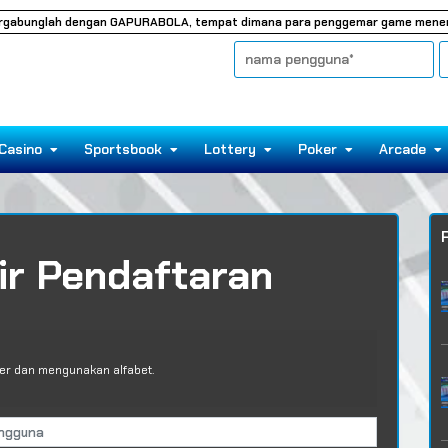
rgabunglah dengan GAPURABOLA, tempat dimana para penggemar game menemukan
Casino
Sportsbook
Lottery
Poker
Arcade
ir Pendaftaran
ter dan mengunakan alfabet.