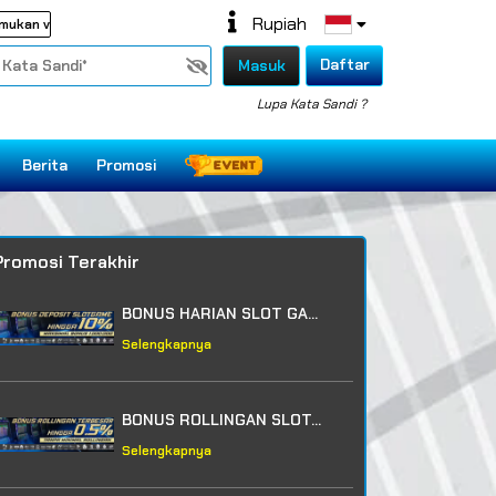
Rupiah
 variasi permainan. Nikmati sensasi dan tantangan tiap level hanya di sin
Daftar
Masuk
Lupa Kata Sandi ?
Berita
Promosi
Promosi Terakhir
BONUS HARIAN SLOT GA...
Selengkapnya
BONUS ROLLINGAN SLOT...
Selengkapnya