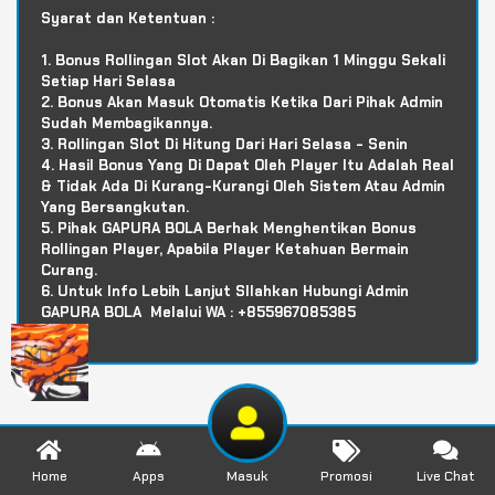
Syarat dan Ketentuan :
1. Bonus Rollingan Slot Akan Di Bagikan 1 Minggu Sekali
Setiap Hari Selasa
2. Bonus Akan Masuk Otomatis Ketika Dari Pihak Admin
Sudah Membagikannya.
3. Rollingan Slot Di Hitung Dari Hari Selasa - Senin
4. Hasil Bonus Yang Di Dapat Oleh Player Itu Adalah Real
& Tidak Ada Di Kurang-Kurangi Oleh Sistem Atau Admin
Yang Bersangkutan.
5. Pihak GAPURA BOLA Berhak Menghentikan Bonus
Rollingan Player, Apabila Player Ketahuan Bermain
Curang.
6. Untuk Info Lebih Lanjut SIlahkan Hubungi Admin
GAPURA BOLA Melalui WA : +855967085385
Home
Apps
Masuk
Promosi
Live Chat