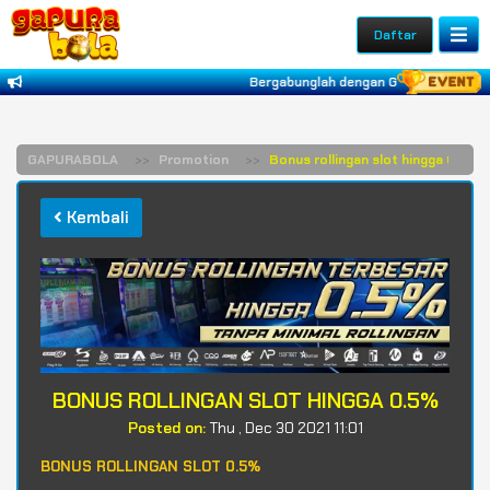
Daftar
Bergabunglah dengan GAPURABOLA, temp
GAPURABOLA
Promotion
Bonus rollingan slot hingga 0 7
Kembali
BONUS ROLLINGAN SLOT HINGGA 0.5%
Posted on:
Thu , Dec 30 2021 11:01
BONUS ROLLINGAN SLOT 0.5%